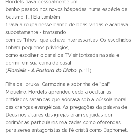
Flordelis dava pessoalmente um
banho pesado nos novos hóspedes, numa espécie de
batismo. [...] Ela também
tirava a roupa nesse banho de boas-vindas e acabava -
supostamente - transando
com os "filhos" que achava interessantes. Os escolhidos
tinham pequenos privilégios,
como escolher o canal da TV sintonizada na sala e
dormir em sua cama de casal.
Flordelis - A Pastora do Diabo
(
, p. 111)
Filha da "bruxa" Carmozina e sobrinha de "pai"
Miquelino, Flordelis aprendeu cedo a ocultar as
entidades satânicas que adorava sob a bússola moral
das crenças evangélicas. As pregações da palavra de
Deus nos altares das igrejas eram seguidas por
cerimônias particulares realizadas como oferendas
para seres antagonistas da fé cristã como Baphomet.