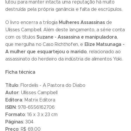
lutou para manter intacta uma reputação há muito
destruída pela própria ganância e falta de escrúpulos.
Mulheres Assassinas
O livro encerra a trilogia
de
Ulisses Campbell. Além deste lançamento, a série conta
Suzane - Assassina e manipuladora
com os títulos
,
Elize Matsunaga -
que mergulha no Caso Richthofen, e
A mulher que esquartejou o marido
, relacionado ao
assassinato do herdeiro da indústria de alimentos Yoki.
Ficha técnica
Título
: Flordelis - A Pastora do Diabo
Autor
: Ullisses Campbell
Editora
: Matrix Editora
ISBN
: 978-6556162706
Formato
: 16 x 3 x 23 cm
Páginas
: 304
Preço
: R$ 69,00