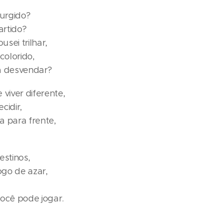
surgido?
artido?
sei trilhar,
colorido,
a desvendar?
 viver diferente,
cidir,
a para frente,
estinos,
go de azar,
cê pode jogar.