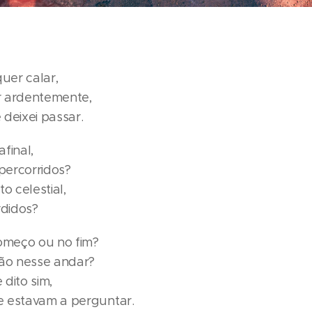
uer calar,
r ardentemente,
deixei passar.
afinal,
percorridos?
o celestial,
didos?
começo ou no fim?
ção nesse andar?
 dito sim,
e estavam a perguntar.