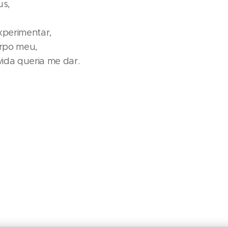
us,
xperimentar,
rpo meu,
ida queria me dar.